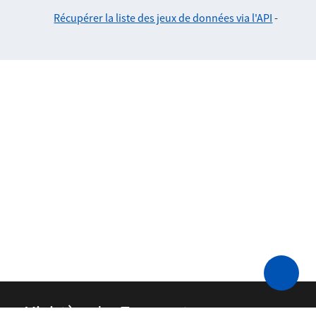
Récupérer la liste des jeux de données via l'API
-
Ministère des Transports