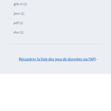
gtfs-rt (1)
json (1)
pdf (1)
xlsx (1)
Récupérer la liste des jeux de données via l'API
-