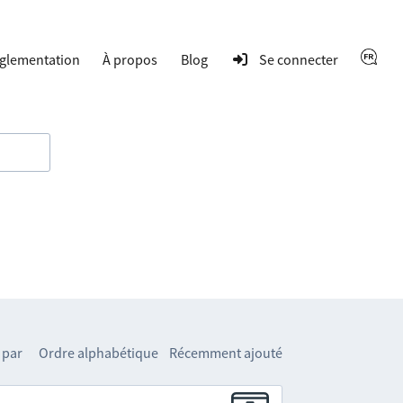
glementation
À propos
Blog
Se connecter
 par
Ordre alphabétique
Récemment ajouté