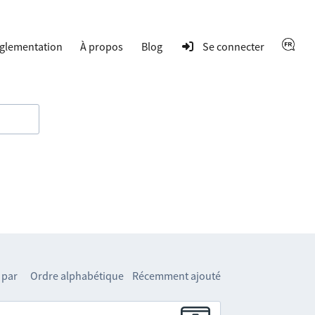
glementation
À propos
Blog
Se connecter
 par
Ordre alphabétique
Récemment ajouté