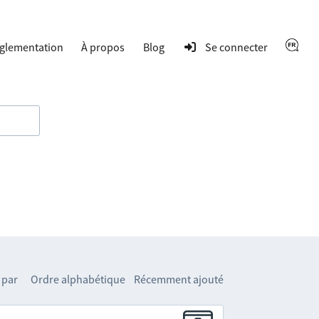
glementation
À propos
Blog
Se connecter
 par
Ordre alphabétique
Récemment ajouté