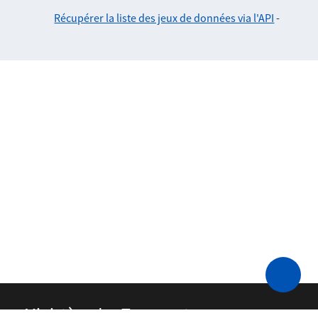
Récupérer la liste des jeux de données via l'API
-
Ministère des Transports