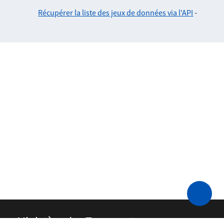
Récupérer la liste des jeux de données via l'API
-
Ministère des Transports