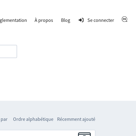
glementation
À propos
Blog
Se connecter
 par
Ordre alphabétique
Récemment ajouté