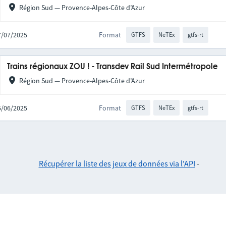
Région Sud — Provence-Alpes-Côte d’Azur
17/07/2025
Format
GTFS
NeTEx
gtfs-rt
Trains régionaux ZOU ! - Transdev Rail Sud Intermétropole
Région Sud — Provence-Alpes-Côte d’Azur
25/06/2025
Format
GTFS
NeTEx
gtfs-rt
Récupérer la liste des jeux de données via l'API
-