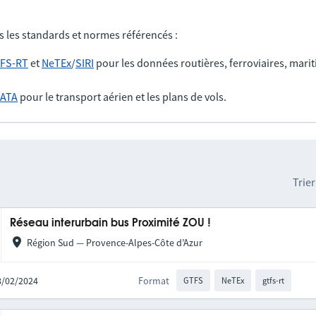
s les standards et normes référencés :
FS-RT
et
NeTEx
/
SIRI
pour les données routières, ferroviaires, marit
IATA
pour le transport aérien et les plans de vols.
Trier
Réseau interurbain bus Proximité ZOU !
Région Sud — Provence-Alpes-Côte d’Azur
28/02/2024
Format
GTFS
NeTEx
gtfs-rt