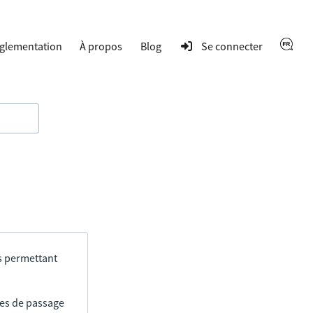
glementation
À propos
Blog
Se connecter
s permettant
res de passage