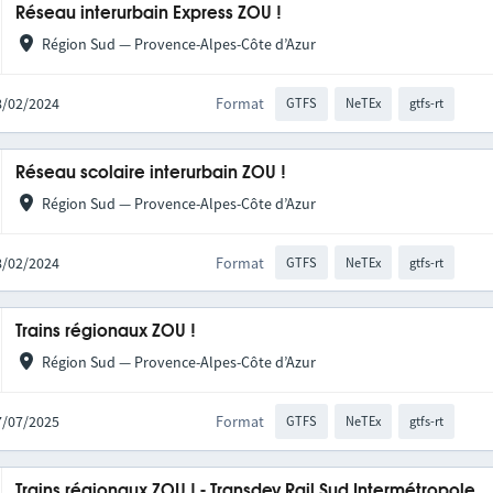
Réseau interurbain Express ZOU !
Région Sud — Provence-Alpes-Côte d’Azur
28/02/2024
Format
GTFS
NeTEx
gtfs-rt
Réseau scolaire interurbain ZOU !
Région Sud — Provence-Alpes-Côte d’Azur
28/02/2024
Format
GTFS
NeTEx
gtfs-rt
Trains régionaux ZOU !
Région Sud — Provence-Alpes-Côte d’Azur
17/07/2025
Format
GTFS
NeTEx
gtfs-rt
Trains régionaux ZOU ! - Transdev Rail Sud Intermétropole