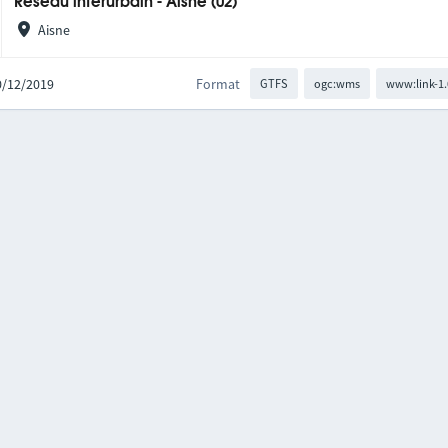
Réseau interurbain - Aisne (02)
Aisne
10/12/2019
Format
GTFS
ogc:wms
www:link-1.