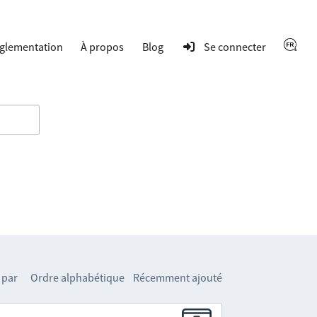
glementation
À propos
Blog
Se connecter
 par
Ordre alphabétique
Récemment ajouté