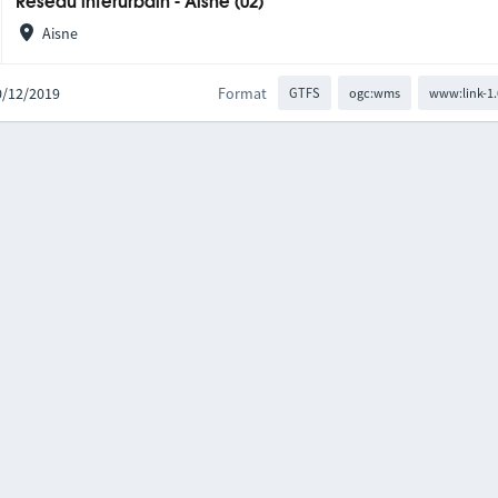
Réseau interurbain - Aisne (02)
Aisne
10/12/2019
Format
GTFS
ogc:wms
www:link-1.