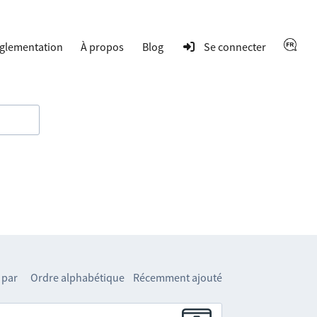
glementation
À propos
Blog
Se connecter
 par
Ordre alphabétique
Récemment ajouté