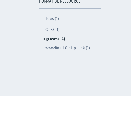
FORMAT DE RESSOURCE
Tous (1)
GTFS (1)
ogc:wms (1)
www:link-1.0-http--link (1)