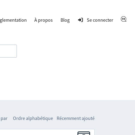
glementation
À propos
Blog
Se connecter
 par
Ordre alphabétique
Récemment ajouté