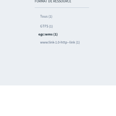
FORMAT DE RESSOURCE
Tous (1)
GTFS (1)
ogc:wms (1)
www:link-1.0-http--link (1)