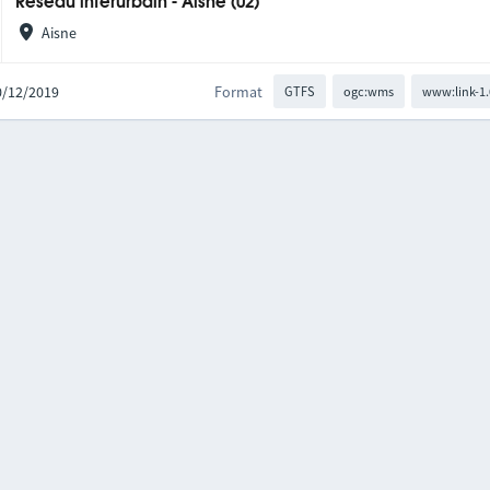
Réseau interurbain - Aisne (02)
Aisne
10/12/2019
Format
GTFS
ogc:wms
www:link-1.