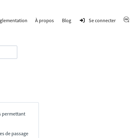
glementation
À propos
Blog
Se connecter
s permettant
res de passage