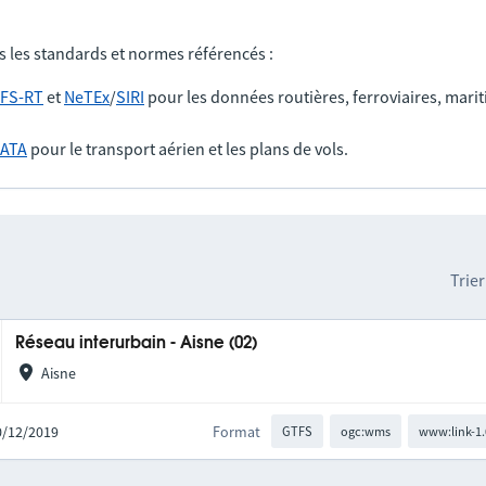
s les standards et normes référencés :
FS-RT
et
NeTEx
/
SIRI
pour les données routières, ferroviaires, marit
IATA
pour le transport aérien et les plans de vols.
Trier
Réseau interurbain - Aisne (02)
Aisne
10/12/2019
Format
GTFS
ogc:wms
www:link-1.