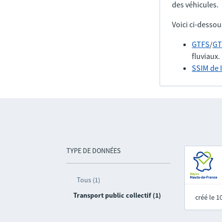
des véhicules.
Voici ci-dessou
GTFS
/
GT
fluviaux.
SSIM de 
TYPE DE DONNÉES
Tous (1)
Transport public collectif (1)
créé le 