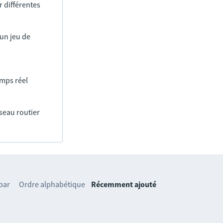
 différentes
un jeu de
emps réel
éseau routier
 par
Ordre alphabétique
Récemment ajouté