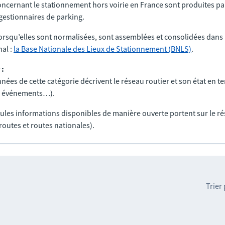
ncernant le stationnement hors voirie en France sont produites par
t gestionnaires de parking.
orsqu’elles sont normalisées, sont assemblées et consolidées dans 
al :
la Base Nationale des Lieux de Stationnement (BNLS)
.
 :
nées de cette catégorie décrivent le réseau routier et son état en t
ux, événements…).
seules informations disponibles de manière ouverte portent sur le r
routes et routes nationales).
Trier