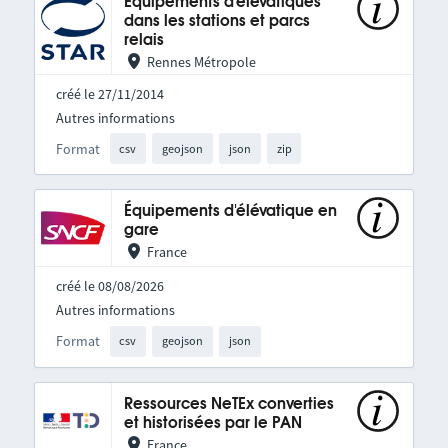
Equipements d'élévatiques
dans les stations et parcs
relais
Rennes Métropole
créé le 27/11/2014
Autres informations
Format
csv
geojson
json
zip
Équipements d'élévatique en
gare
France
créé le 08/08/2026
Autres informations
Format
csv
geojson
json
Ressources NeTEx converties
et historisées par le PAN
France