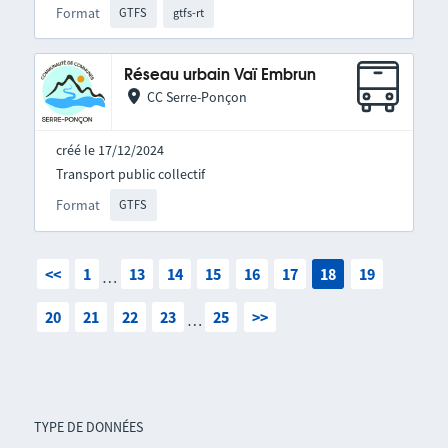
Format
GTFS
gtfs-rt
Réseau urbain Vaï Embrun
CC Serre-Ponçon
créé le 17/12/2024
Transport public collectif
Format
GTFS
<<
1
13
14
15
16
17
18
19
…
20
21
22
23
25
>>
…
TYPE DE DONNÉES