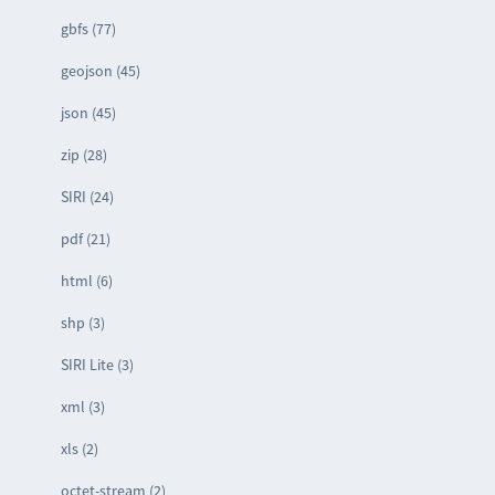
gbfs (77)
geojson (45)
json (45)
zip (28)
SIRI (24)
pdf (21)
html (6)
shp (3)
SIRI Lite (3)
xml (3)
xls (2)
octet-stream (2)