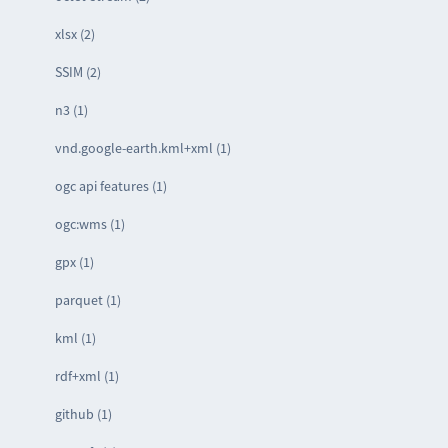
xlsx (2)
SSIM (2)
n3 (1)
vnd.google-earth.kml+xml (1)
ogc api features (1)
ogc:wms (1)
gpx (1)
parquet (1)
kml (1)
rdf+xml (1)
github (1)