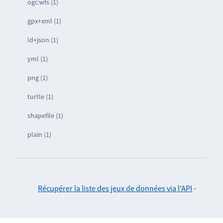
ogc:wfs (1)
gpx+xml (1)
ld+json (1)
yml (1)
png (1)
turtle (1)
shapefile (1)
plain (1)
Récupérer la liste des jeux de données via l'API
-