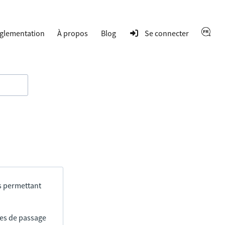
glementation
À propos
Blog
Se connecter
s permettant
res de passage