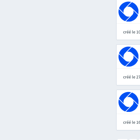
créé le 
créé le 
créé le 