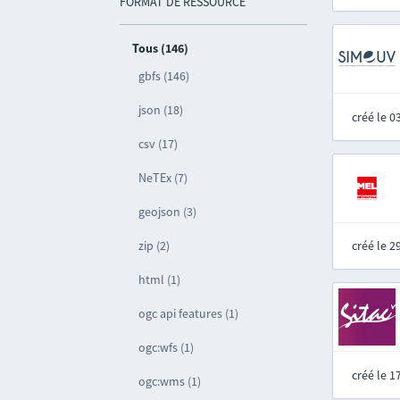
FORMAT DE RESSOURCE
Tous (146)
gbfs (146)
json (18)
créé le 
csv (17)
NeTEx (7)
geojson (3)
zip (2)
créé le 
html (1)
ogc api features (1)
ogc:wfs (1)
créé le 
ogc:wms (1)