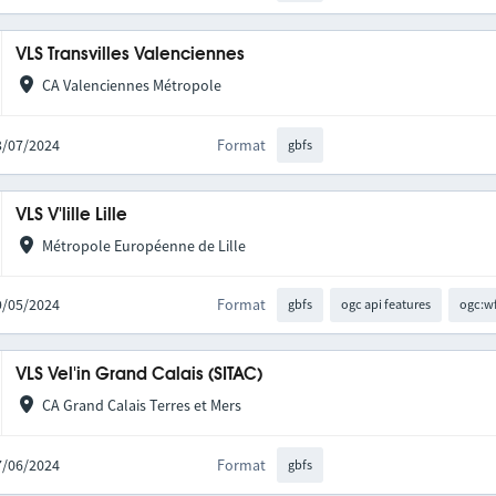
VLS Transvilles Valenciennes
CA Valenciennes Métropole
03/07/2024
Format
gbfs
VLS V'lille Lille
Métropole Européenne de Lille
29/05/2024
Format
gbfs
ogc api features
ogc:w
VLS Vel'in Grand Calais (SITAC)
CA Grand Calais Terres et Mers
17/06/2024
Format
gbfs