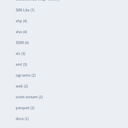
SIRI Lite (7)
shp (4)
xlsx (4)
SSIM (4)
xls (3)
xml (3)
ogc:wms (2)
web (2)
octet-stream (2)
parquet (2)
docx (1)