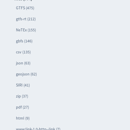
GTFS (475)
gtfs-rt (212)
NeTEx (155)
gbfs (146)
csv (135)
json (63)
geojson (62)
SIRI (41)
zip (37)
pdf (27)
html (9)
www:link-1.0-http--link (7)