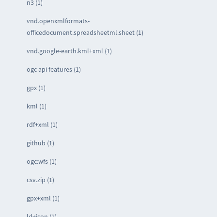
n3 (1)
vnd.openxmlformats-
officedocument.spreadsheetml.sheet (1)
vnd.google-earth.kml+xml (1)
ogc api features (1)
gpx (1)
kml (1)
rdf+xml (1)
github (1)
ogc:wfs (1)
csv.zip (1)
gpx+xml (1)
ld+json (1)