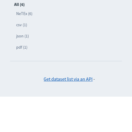
All (6)
NeTEx (6)
csv (1)
json (1)
pdf (1)
Get dataset list via an API
-