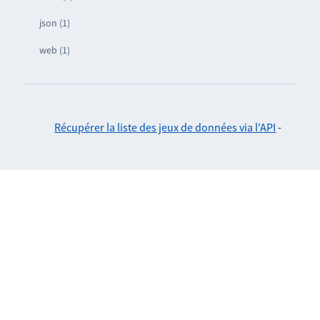
json (1)
web (1)
Récupérer la liste des jeux de données via l'API
-