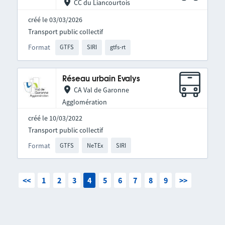
CC du Liancourtois
créé le 03/03/2026
Transport public collectif
Format
GTFS
SIRI
gtfs-rt
Réseau urbain Evalys
CA Val de Garonne
Agglomération
créé le 10/03/2022
Transport public collectif
Format
GTFS
NeTEx
SIRI
<<
1
2
3
4
5
6
7
8
9
>>