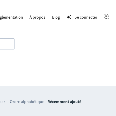
glementation
À propos
Blog
Se connecter
 par
Ordre alphabétique
Récemment ajouté