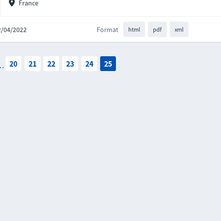
France
12/04/2022
Format
html
pdf
xml
20
21
22
23
24
25
…