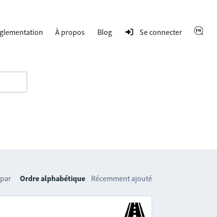
glementation
À propos
Blog
Se connecter
 par
Ordre alphabétique
Récemment ajouté