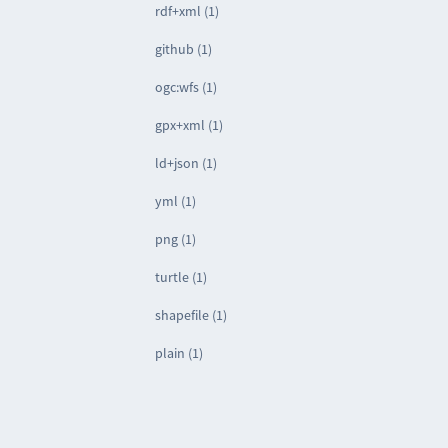
rdf+xml (1)
github (1)
ogc:wfs (1)
gpx+xml (1)
ld+json (1)
yml (1)
png (1)
turtle (1)
shapefile (1)
plain (1)