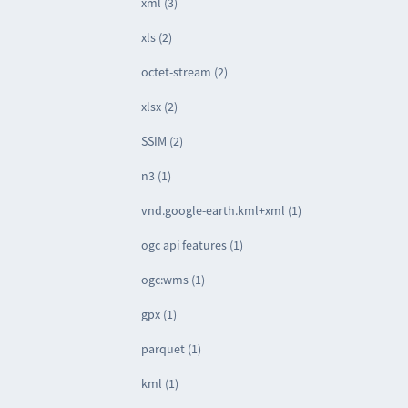
xml (3)
xls (2)
octet-stream (2)
xlsx (2)
SSIM (2)
n3 (1)
vnd.google-earth.kml+xml (1)
ogc api features (1)
ogc:wms (1)
gpx (1)
parquet (1)
kml (1)