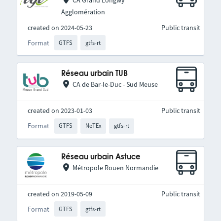
CA Grand Longwy
Agglomération
created on 2024-05-23
Public transit
Format
GTFS
gtfs-rt
Réseau urbain TUB
CA de Bar-le-Duc - Sud Meuse
created on 2023-01-03
Public transit
Format
GTFS
NeTEx
gtfs-rt
Réseau urbain Astuce
Métropole Rouen Normandie
created on 2019-05-09
Public transit
Format
GTFS
gtfs-rt