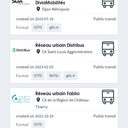
DiviaMobilités
Dijon Métropole
created on 2019-07-19
Public transit
Format
GTFS
gtfs-rt
Réseau urbain Distribus
CA Saint-Louis Agglomération
created on 2023-01-03
Public transit
Format
GTFS
NeTEx
gtfs-rt
Réseau urbain Fablio
CA de la Région de Château-
Thierry
created on 2022-10-19
Public transit
Format
GTFS