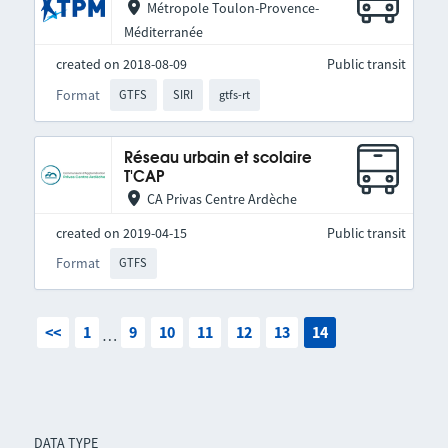
Métropole Toulon-Provence-
Méditerranée
created on 2018-08-09
Public transit
Format
GTFS
SIRI
gtfs-rt
Réseau urbain et scolaire
T'CAP
CA Privas Centre Ardèche
created on 2019-04-15
Public transit
Format
GTFS
<<
1
9
10
11
12
13
14
…
DATA TYPE