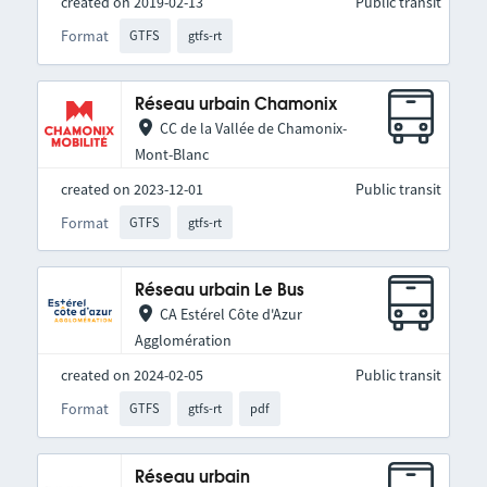
created on 2019-02-13
Public transit
Format
GTFS
gtfs-rt
Réseau urbain Chamonix
CC de la Vallée de Chamonix-
Mont-Blanc
created on 2023-12-01
Public transit
Format
GTFS
gtfs-rt
Réseau urbain Le Bus
CA Estérel Côte d'Azur
Agglomération
created on 2024-02-05
Public transit
Format
GTFS
gtfs-rt
pdf
Réseau urbain