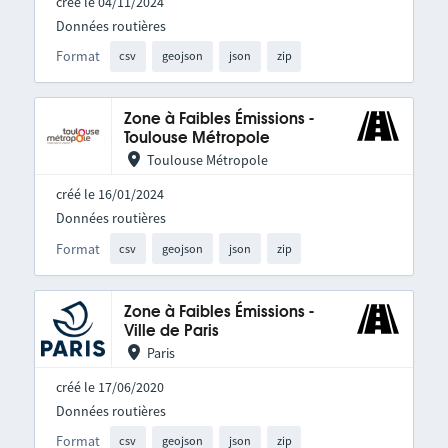
créé le 04/11/2024
Données routières
Format
csv
geojson
json
zip
Zone à Faibles Émissions -
Toulouse Métropole
Toulouse Métropole
créé le 16/01/2024
Données routières
Format
csv
geojson
json
zip
Zone à Faibles Émissions -
Ville de Paris
Paris
créé le 17/06/2020
Données routières
Format
csv
geojson
json
zip