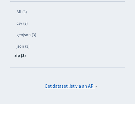
All (3)
csv (3)
geojson (3)
json (3)
zip (3)
Get dataset list via an API
-