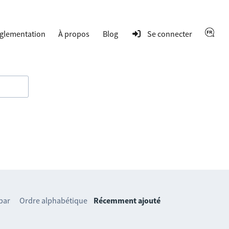
glementation
À propos
Blog
Se connecter
 par
Ordre alphabétique
Récemment ajouté