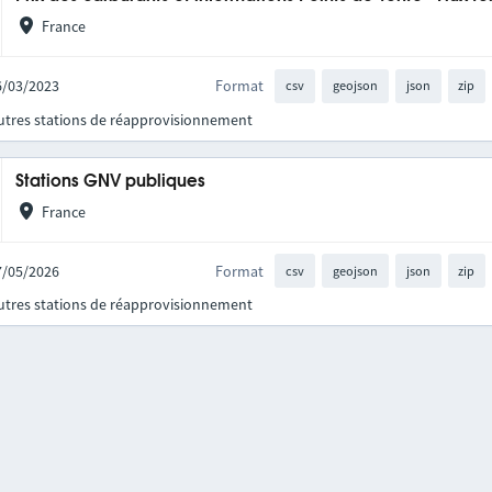
France
06/03/2023
Format
csv
geojson
json
zip
autres stations de réapprovisionnement
Stations GNV publiques
France
27/05/2026
Format
csv
geojson
json
zip
autres stations de réapprovisionnement