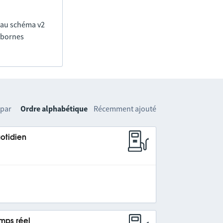
 au schéma v2
0 bornes
 par
Ordre alphabétique
Récemment ajouté
uotidien
emps réel