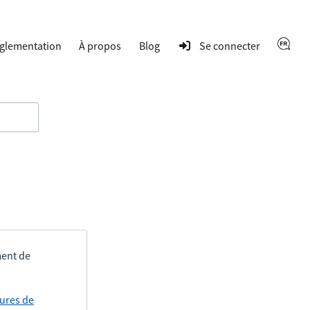
glementation
À propos
Blog
Se connecter
ment de
tures de