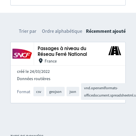
Trier par
Ordre alphabétique
Récemment ajouté
Passages à niveau du
Réseau Ferré National
France
créé le 24/03/2022
Données routières
vnd.openxmlformats-
Format
csv
geojson
json
officedocument.spreadsheetml.s