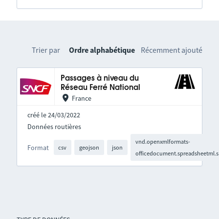
Trier par
Ordre alphabétique
Récemment ajouté
Passages à niveau du
Réseau Ferré National
France
créé le 24/03/2022
Données routières
vnd.openxmlformats-
Format
csv
geojson
json
officedocument.spreadsheetml.s