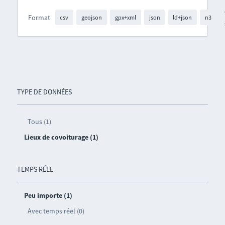
Format
csv
geojson
gpx+xml
json
ld+json
n3
TYPE DE DONNÉES
Tous (1)
Lieux de covoiturage (1)
TEMPS RÉEL
Peu importe (1)
Avec temps réel (0)