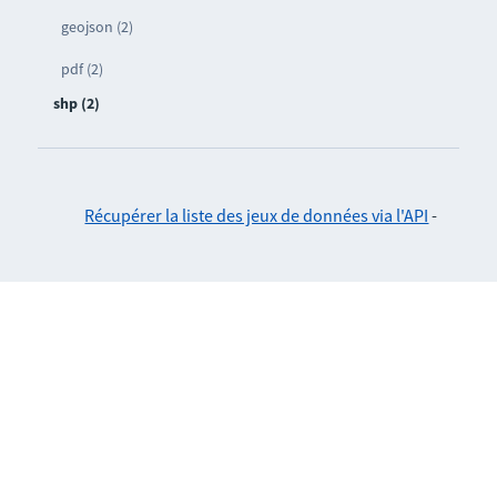
geojson (2)
pdf (2)
shp (2)
Récupérer la liste des jeux de données via l'API
-