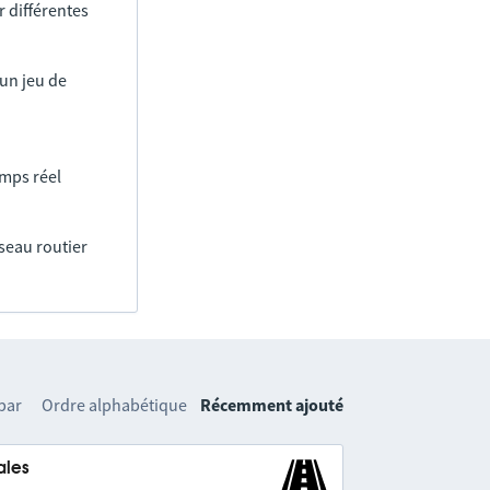
 différentes
un jeu de
emps réel
éseau routier
 par
Ordre alphabétique
Récemment ajouté
ales