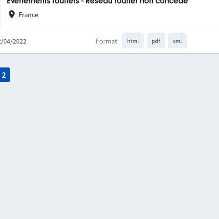
Évènements routiers - Réseau routier non concédé
France
12/04/2022
Format
html
pdf
xml
2