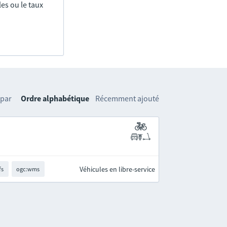
es ou le taux
 par
Ordre alphabétique
Récemment ajouté
Véhicules en libre-service
fs
ogc:wms