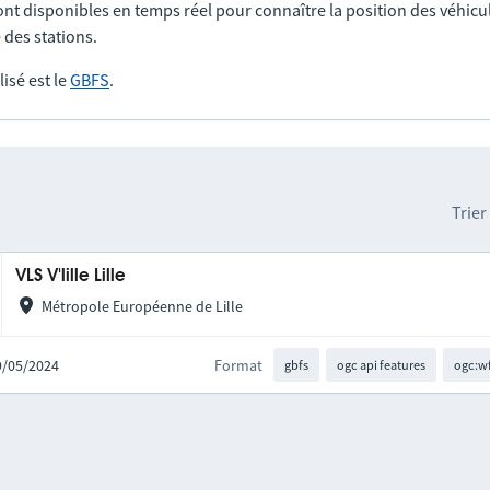
nt disponibles en temps réel pour connaître la position des véhicul
 des stations.
lisé est le
GBFS
.
Trier
VLS V'lille Lille
Métropole Européenne de Lille
29/05/2024
Format
gbfs
ogc api features
ogc:w