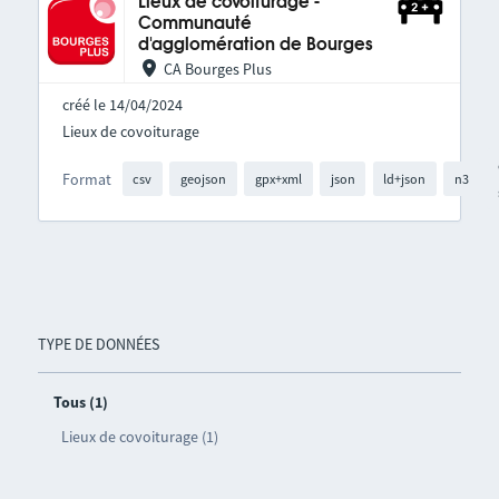
Lieux de covoiturage -
Communauté
d'agglomération de Bourges
CA Bourges Plus
créé le 14/04/2024
Lieux de covoiturage
Format
csv
geojson
gpx+xml
json
ld+json
n3
TYPE DE DONNÉES
Tous (1)
Lieux de covoiturage (1)