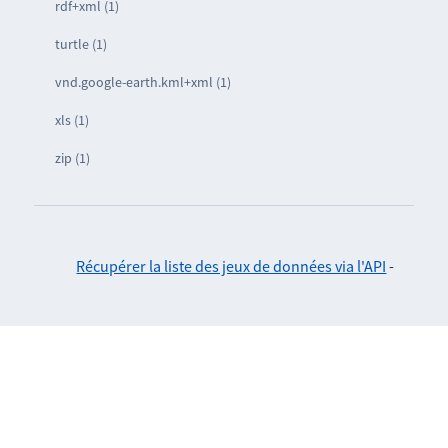
rdf+xml (1)
turtle (1)
vnd.google-earth.kml+xml (1)
xls (1)
zip (1)
Récupérer la liste des jeux de données via l'API
-