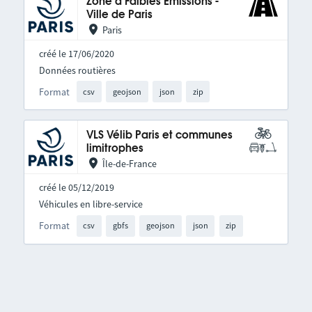
Zone à Faibles Émissions -
Ville de Paris
Paris
créé le 17/06/2020
Données routières
Format
csv
geojson
json
zip
VLS Vélib Paris et communes
limitrophes
Île-de-France
créé le 05/12/2019
Véhicules en libre-service
Format
csv
gbfs
geojson
json
zip