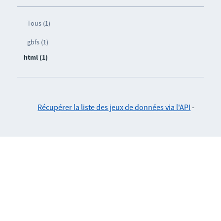
Tous (1)
gbfs (1)
html (1)
Récupérer la liste des jeux de données via l'API
-