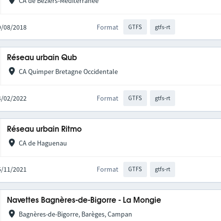
CA de Béziers-Méditerranée
09/08/2018
Format
GTFS
gtfs-rt
Réseau urbain Qub
CA Quimper Bretagne Occidentale
04/02/2022
Format
GTFS
gtfs-rt
Réseau urbain Ritmo
CA de Haguenau
25/11/2021
Format
GTFS
gtfs-rt
Navettes Bagnères-de-Bigorre - La Mongie
Bagnères-de-Bigorre, Barèges, Campan