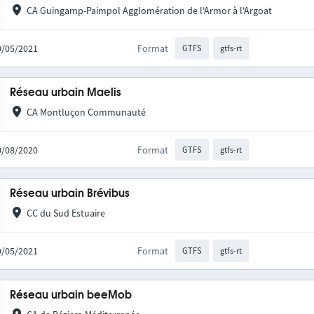
CA Guingamp-Paimpol Agglomération de l'Armor à l'Argoat
20/05/2021
Format
GTFS
gtfs-rt
Réseau urbain Maelis
CA Montluçon Communauté
20/08/2020
Format
GTFS
gtfs-rt
Réseau urbain Brévibus
CC du Sud Estuaire
19/05/2021
Format
GTFS
gtfs-rt
Réseau urbain beeMob