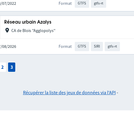
08/07/2022
Format
GTFS
gtfs-rt
Réseau urbain Azalys
CA de Blois ''Agglopolys''
07/08/2026
Format
GTFS
SIRI
gtfs-rt
2
3
Récupérer la liste des jeux de données via l'API
-