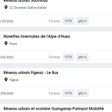
Réseau urbain Saônibus
CC Dombes Saône Vallée
24/10/2022
Format
GTFS
gtfs-rt
Navettes hivernales de l'Alpe d'Huez
Huez
04/02/2022
Format
GTFS
gtfs-rt
Réseau urbain Figeac - Le Bus
Figeac
22/09/2020
Format
GTFS
gtfs-rt
Réseau urbain et scolaire Guingamp-Paimpol Mobilité