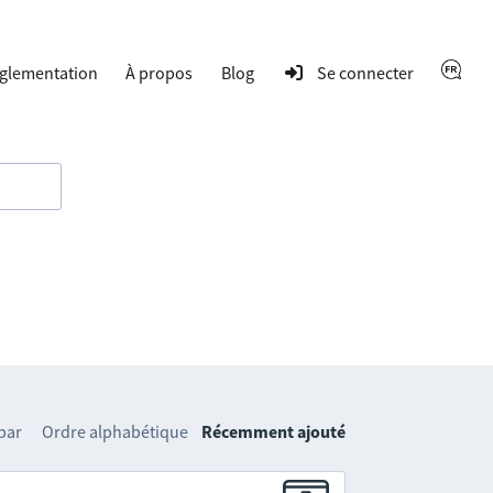
glementation
À propos
Blog
Se connecter
 par
Ordre alphabétique
Récemment ajouté