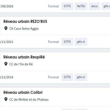
07/08/2026
Format
GTFS
NeTEx
docx
gtfs-
Réseau urbain REZO'BUS
CA Caux Seine Agglo
19/11/2021
Format
GTFS
gtfs-rt
Réseau urbain RespiRé
CC de l'Ile de Ré
20/12/2019
Format
GTFS
gtfs-rt
Réseau urbain Colibri
CC de Miribel et du Plateau