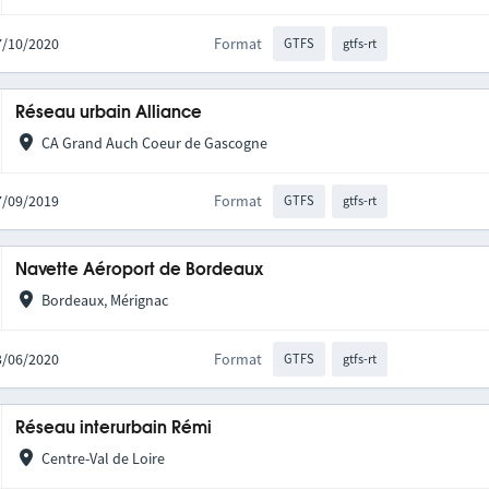
07/10/2020
Format
GTFS
gtfs-rt
Réseau urbain Alliance
CA Grand Auch Coeur de Gascogne
17/09/2019
Format
GTFS
gtfs-rt
Navette Aéroport de Bordeaux
Bordeaux, Mérignac
23/06/2020
Format
GTFS
gtfs-rt
Réseau interurbain Rémi
Centre-Val de Loire