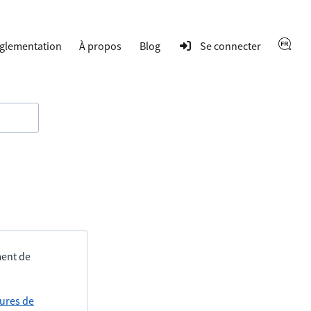
glementation
À propos
Blog
Se connecter
ment de
tures de