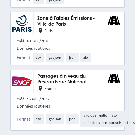
Zone à Faibles Émissions -
Ville de Paris
Paris
créé le 17/06/2020
Données routières
Format
csv
geojson
json
zip
Passages à niveau du
Réseau Ferré National
France
créé le 24/03/2022
Données routières
vnd.openxmlformats-
Format
csv
geojson
json
officedocument.spreadsheetml.s