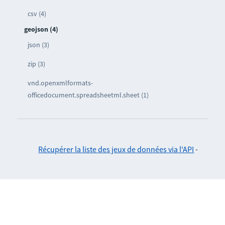
csv (4)
geojson (4)
json (3)
zip (3)
vnd.openxmlformats-
officedocument.spreadsheetml.sheet (1)
Récupérer la liste des jeux de données via l'API
-