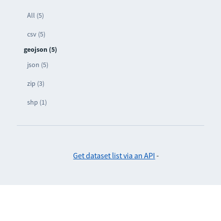
All (5)
csv (5)
geojson (5)
json (5)
zip (3)
shp (1)
Get dataset list via an API
-