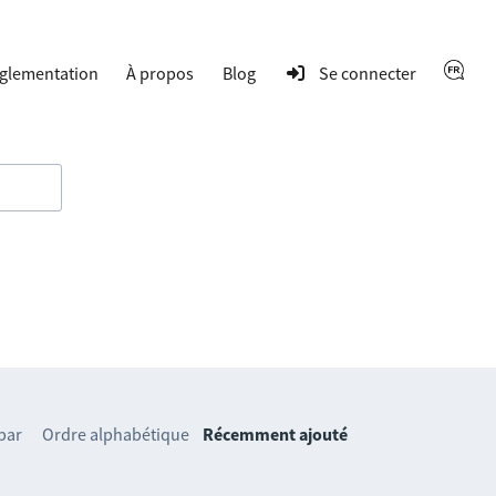
glementation
À propos
Blog
Se connecter
 par
Ordre alphabétique
Récemment ajouté