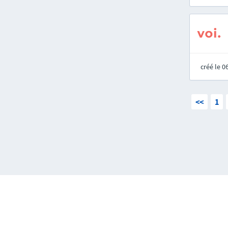
créé le 
<<
1