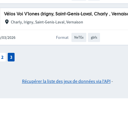
Vélos Voi V'lones (Irigny, Saint-Genis-Laval, Charly , Vernais
Charly, Irigny, Saint-Genis-Laval, Vernaison
06/03/2026
Format
NeTEx
gbfs
2
3
Récupérer la liste des jeux de données via l'API
-