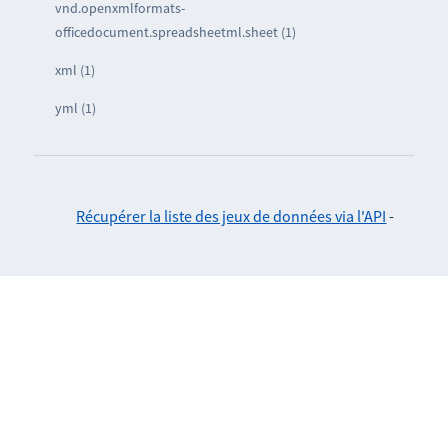
vnd.openxmlformats-
officedocument.spreadsheetml.sheet (1)
xml (1)
yml (1)
Récupérer la liste des jeux de données via l'API
-