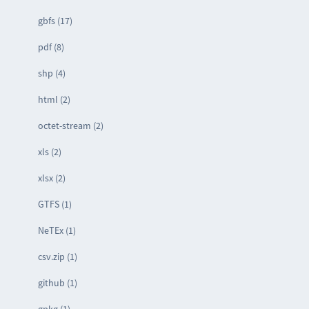
gbfs (17)
pdf (8)
shp (4)
html (2)
octet-stream (2)
xls (2)
xlsx (2)
GTFS (1)
NeTEx (1)
csv.zip (1)
github (1)