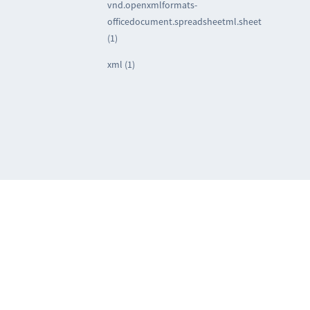
vnd.openxmlformats-
officedocument.spreadsheetml.sheet
(1)
xml (1)