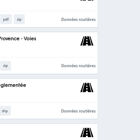
Données routières
pdf
zip
Provence - Voies
Données routières
zip
 réglementée
Données routières
shp