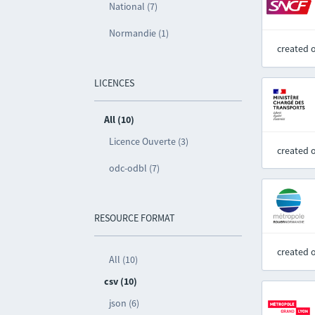
National (7)
Normandie (1)
created 
LICENCES
All (10)
Licence Ouverte (3)
created 
odc-odbl (7)
RESOURCE FORMAT
created 
All (10)
csv (10)
json (6)