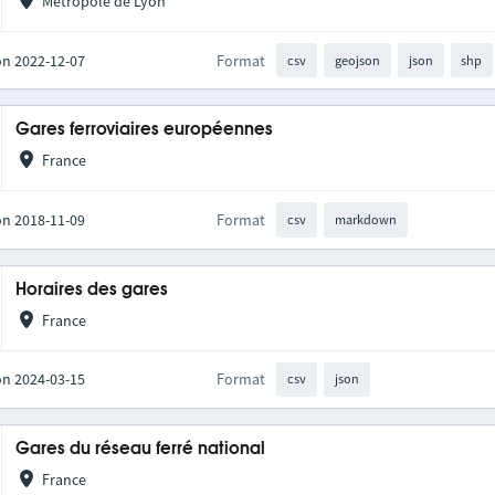
Métropole de Lyon
on 2022-12-07
Format
csv
geojson
json
shp
Gares ferroviaires européennes
France
on 2018-11-09
Format
csv
markdown
Horaires des gares
France
on 2024-03-15
Format
csv
json
Gares du réseau ferré national
France