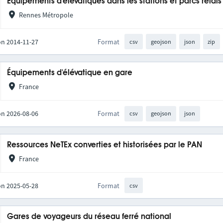
Equipements d'élévatiques dans les stations et parcs relais
Rennes Métropole
on 2014-11-27
Format
csv
geojson
json
zip
Équipements d'élévatique en gare
France
on 2026-08-06
Format
csv
geojson
json
Ressources NeTEx converties et historisées par le PAN
France
on 2025-05-28
Format
csv
Gares de voyageurs du réseau ferré national