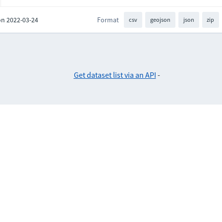
on 2022-03-24
Format
csv
geojson
json
zip
Get dataset list via an API
-