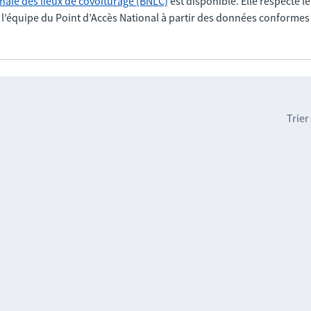
nale des lieux de covoiturage (BNLC)
est disponible. Elle respecte l
r l’équipe du Point d’Accès National à partir des données conformes
Trier