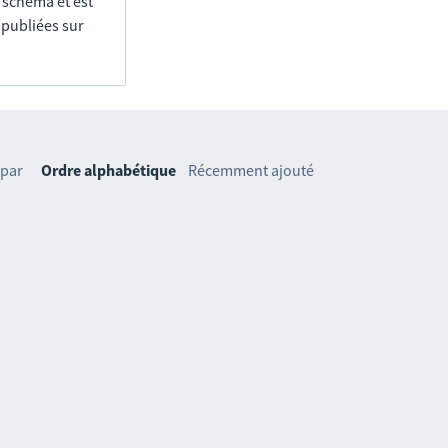
e schéma et est
 publiées sur
 par
Ordre alphabétique
Récemment ajouté