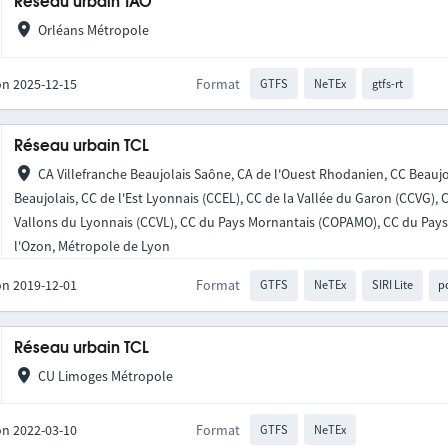
Réseau urbain TAO
Orléans Métropole
on 2025-12-15
Format
GTFS
NeTEx
gtfs-rt
Réseau urbain TCL
CA Villefranche Beaujolais Saône, CA de l'Ouest Rhodanien, CC Beaujo
Beaujolais, CC de l'Est Lyonnais (CCEL), CC de la Vallée du Garon (CCVG),
Vallons du Lyonnais (CCVL), CC du Pays Mornantais (COPAMO), CC du Pays 
l'Ozon, Métropole de Lyon
on 2019-12-01
Format
GTFS
NeTEx
SIRI Lite
p
Réseau urbain TCL
CU Limoges Métropole
on 2022-03-10
Format
GTFS
NeTEx