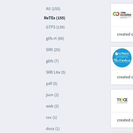
All (155)
NeTEx (155)
GTFS (139)
created 
gtfs-rt (60)
SIRI (25)
gbfs (7)
SIRI Lite (5)
created 
pdf (5)
json (2)
web (2)
csv (1)
created 
docx (1)