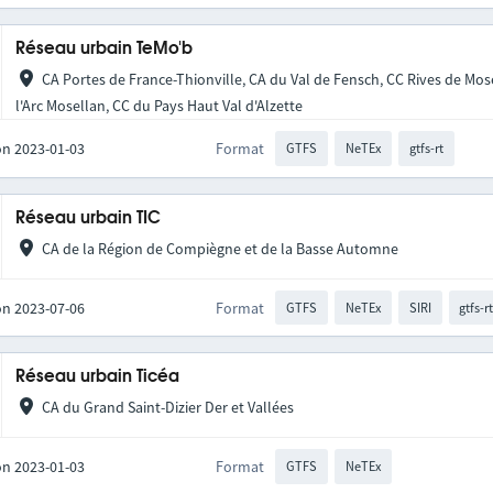
Réseau urbain TeMo'b
CA Portes de France-Thionville, CA du Val de Fensch, CC Rives de Mos
l'Arc Mosellan, CC du Pays Haut Val d'Alzette
on 2023-01-03
Format
GTFS
NeTEx
gtfs-rt
Réseau urbain TIC
CA de la Région de Compiègne et de la Basse Automne
on 2023-07-06
Format
GTFS
NeTEx
SIRI
gtfs-r
Réseau urbain Ticéa
CA du Grand Saint-Dizier Der et Vallées
on 2023-01-03
Format
GTFS
NeTEx