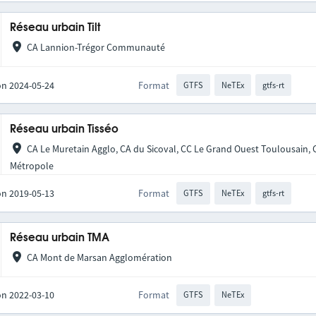
Réseau urbain Tilt
CA Lannion-Trégor Communauté
on 2024-05-24
Format
GTFS
NeTEx
gtfs-rt
Réseau urbain Tisséo
CA Le Muretain Agglo, CA du Sicoval, CC Le Grand Ouest Toulousain,
Métropole
on 2019-05-13
Format
GTFS
NeTEx
gtfs-rt
Réseau urbain TMA
CA Mont de Marsan Agglomération
on 2022-03-10
Format
GTFS
NeTEx