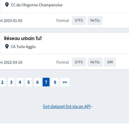
CC de l'Argonne Champenoise
on 2023-01-03
Format
GTFS
NeTEx
Réseau urbain TuT
CA Tulle Agglo
on 2022-03-10
Format
GTFS
NeTEx
SIRI
2
3
4
5
6
7
8
>>
Get dataset list via an API
-