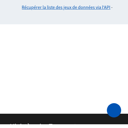
Récupérer la liste des jeux de données via l'API
-
Ministère des Transports